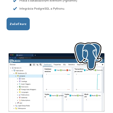
Práca s databázovým klientom (PgAdmin)
Integrácia PostgreSQL a Pythonu.
Začať kurz