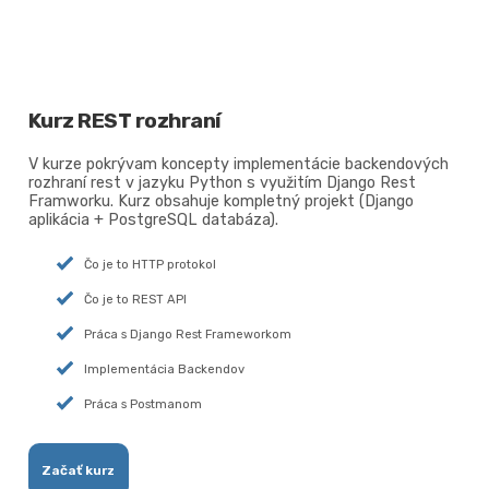
Kurz REST rozhraní
V kurze pokrývam koncepty implementácie backendových
rozhraní rest v jazyku Python s využitím Django Rest
Framworku. Kurz obsahuje kompletný projekt (Django
aplikácia + PostgreSQL databáza).
Čo je to HTTP protokol
Čo je to REST API
Práca s Django Rest Frameworkom
Implementácia Backendov
Práca s Postmanom
Začať kurz