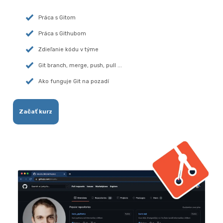
Práca s Gitom
Práca s Githubom
Zdieľanie kódu v týme
Git branch, merge, push, pull ...
Ako funguje Git na pozadí
Začať kurz